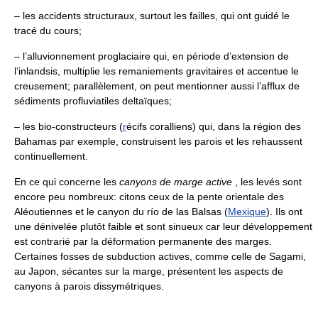
– les accidents structuraux, surtout les failles, qui ont guidé le
tracé du cours;
– l’alluvionnement proglaciaire qui, en période d’extension de
l’inlandsis, multiplie les remaniements gravitaires et accentue le
creusement; parallèlement, on peut mentionner aussi l’afflux de
sédiments profluviatiles deltaïques;
– les bio-constructeurs (
r
écifs coralliens) qui, dans la région des
Bahamas par exemple, construisent les parois et les rehaussent
continuellement.
En ce qui concerne les
canyons de marge active
, les levés sont
encore peu nombreux: citons ceux de la pente orientale des
Aléoutiennes et le canyon du río de las Balsas (
Mexique
). Ils ont
une dénivelée plutôt faible et sont sinueux car leur développement
est contrarié par la déformation permanente des marges.
Certaines fosses de subduction actives, comme celle de Sagami,
au Japon, sécantes sur la marge, présentent les aspects de
canyons à parois dissymétriques.