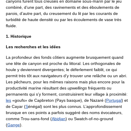
canyons furent tous creusés en domaine sous-marin par le jeu
combiné, d’une part, des ravinements et des éboulements de
parois, d’autre part, du creusement du lit par les courants de
turbidité de haute densité ou par les écoulements de vase très
fluide.
1. Historique
Les recherches et les idées
La profondeur des fonds côtiers augmente brusquement quand
une tête de canyon est proche du littoral. Les orthogonales de
houle y deviennent divergentes; le déferlement faiblit, ce qui
permit très tôt aux navigateurs d’y trouver une relâche ou un abri.
Les pêcheurs, pour les mêmes raisons mais plus encore pour la
productivité marine résultant des
upwellings
fréquents ou
permanents qui s’y forment, construisirent leur village à proximité:
les
«goufs» de Capbreton (Pays basque), de Nazaré (
Portugal
) et
de Cayar (
S
énégal) sont les plus connus. L’approfondissement
brusque en ces points a parfois suggéré des noms évocateurs,
comme Trou-sans-fond (
Abidjan
) ou Swatch-of-no-ground
(
Gange
).