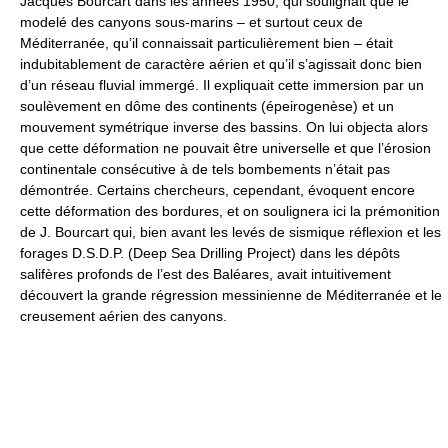
Jacques Bourcart dans les années 1950, qui soulignait que le
modelé des canyons sous-marins – et surtout ceux de
Méditerranée, qu’il connaissait particulièrement bien – était
indubitablement de caractère aérien et qu’il s’agissait donc bien
d’un réseau fluvial immergé. Il expliquait cette immersion par un
soulèvement en dôme des continents (épeirogenèse) et un
mouvement symétrique inverse des bassins. On lui objecta alors
que cette déformation ne pouvait être universelle et que l’érosion
continentale consécutive à de tels bombements n’était pas
démontrée. Certains chercheurs, cependant, évoquent encore
cette déformation des bordures, et on soulignera ici la prémonition
de J. Bourcart qui, bien avant les levés de sismique réflexion et les
forages D.S.D.P. (Deep Sea Drilling Project) dans les dépôts
salifères profonds de l’est des Baléares, avait intuitivement
découvert la grande régression messinienne de Méditerranée et le
creusement aérien des canyons.