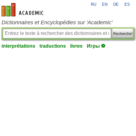
RU
EN
DE
ES
fr-academic.com
Dictionnaires et Encyclopédies sur 'Academic'
Recherche!
interprétations
traductions
livres
Игры ⚽