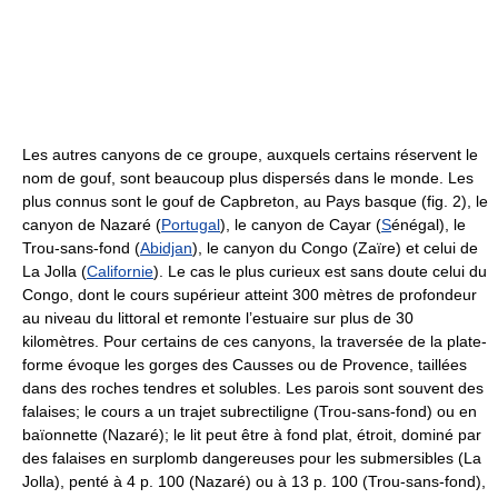
Les autres canyons de ce groupe, auxquels certains réservent le
nom de gouf, sont beaucoup plus dispersés dans le monde. Les
plus connus sont le gouf de Capbreton, au Pays basque (fig. 2), le
canyon de Nazaré (
Portugal
), le canyon de Cayar (
S
énégal), le
Trou-sans-fond (
Abidjan
), le canyon du Congo (Zaïre) et celui de
La Jolla (
Californie
). Le cas le plus curieux est sans doute celui du
Congo, dont le cours supérieur atteint 300 mètres de profondeur
au niveau du littoral et remonte l’estuaire sur plus de 30
kilomètres. Pour certains de ces canyons, la traversée de la plate-
forme évoque les gorges des Causses ou de Provence, taillées
dans des roches tendres et solubles. Les parois sont souvent des
falaises; le cours a un trajet subrectiligne (Trou-sans-fond) ou en
baïonnette (Nazaré); le lit peut être à fond plat, étroit, dominé par
des falaises en surplomb dangereuses pour les submersibles (La
Jolla), penté à 4 p. 100 (Nazaré) ou à 13 p. 100 (Trou-sans-fond),